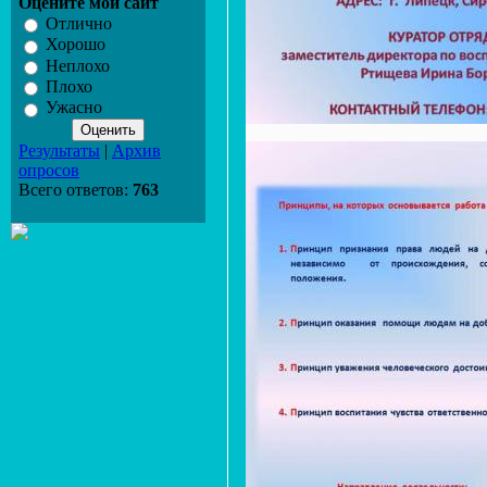
Оцените мой сайт
Отлично
Хорошо
Неплохо
Плохо
Ужасно
Результаты
|
Архив
опросов
Всего ответов:
763