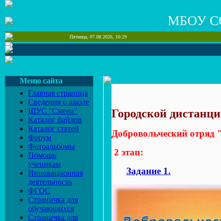
МБОУ С
Пятница, 07.08.2026, 10:29
Меню сайта
Главная страница
Сведения о школе
ШУС "Смена"
Городской дистанц
Каталог файлов
Каталог статей
Добровольческий отря
Форум
Фотоальбомы
2 этап:
Помощь
ученикам
Задание 1.
Инновационная
деятельность
ФГОС
Страничка для
обучающихся
Страничка для