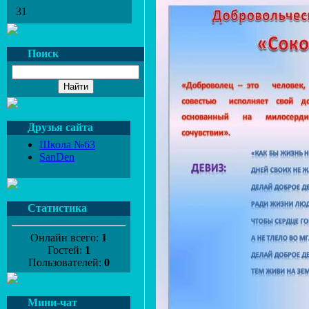
31
Поиск
Друзья сайта
Школа №63
SanDen
Статистика
Онлайн всего:
1
Гостей:
1
Пользователей:
0
Мини-чат