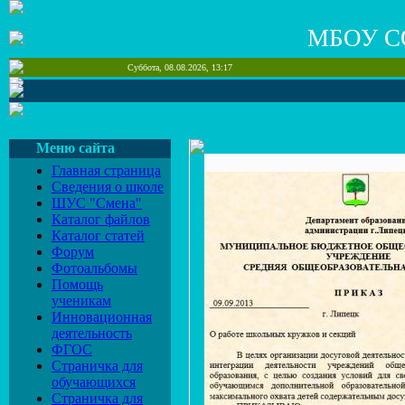
МБОУ С
Суббота, 08.08.2026, 13:17
Меню сайта
Главная страница
Сведения о школе
ШУС "Смена"
Каталог файлов
Каталог статей
Форум
Фотоальбомы
Помощь
ученикам
Инновационная
деятельность
ФГОС
Страничка для
обучающихся
Страничка для