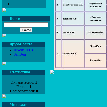
31
Поиск
Друзья сайта
Школа №63
SanDen
Статистика
Онлайн всего:
1
Гостей:
1
Пользователей:
0
Мини-чат