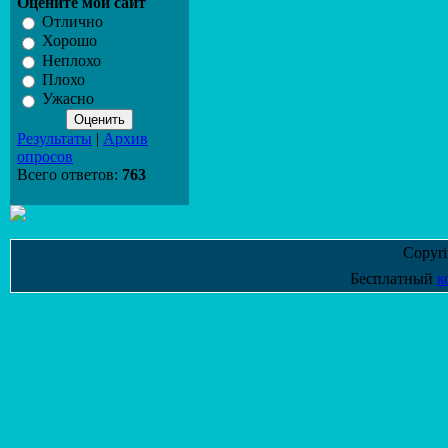
Оцените мой сайт
Отлично
Хорошо
Неплохо
Плохо
Ужасно
Результаты
|
Архив
опросов
Всего ответов:
763
Copyr
Бесплатный
к