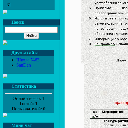
31
Поиск
Друзья сайта
Школа №63
SanDen
Статистика
Онлайн всего:
1
Гостей:
1
Пользователей:
0
Мини-чат