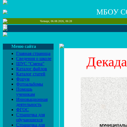
МБОУ С
Четверг, 06.08.2026, 06:28
Меню сайта
Главная страница
Декада
Сведения о школе
ШУС "Смена"
Каталог файлов
Каталог статей
Форум
Фотоальбомы
Помощь
ученикам
Инновационная
деятельность
ФГОС
Страничка для
обучающихся
Страничка для