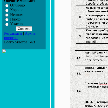
Оцените мой сайт
Отлично
Хорошо
Неплохо
Плохо
Ужасно
Результаты
|
Архив
опросов
Всего ответов:
763