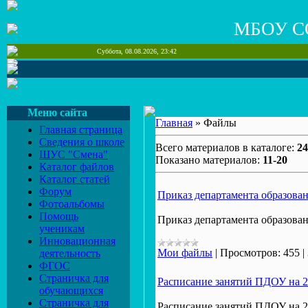
МБОУ С
Суббота, 08.08.2026, 23:42
Меню сайта
Главная
» Файлы
Главная страница
Сведения о школе
Всего материалов в каталоге:
24
ШУС "Смена"
Показано материалов:
11-20
Каталог файлов
Каталог статей
Форум
Приказ департамента образован
Фотоальбомы
Помощь
Приказ департамента образован
ученикам
Инновационная
Мои файлы
|
Просмотров:
455
|
деятельность
ФГОС
Страничка для
Расписание занятий ПДОУ на 2
обучающихся
Страничка для
Расписание занятий ПДОУ на 2