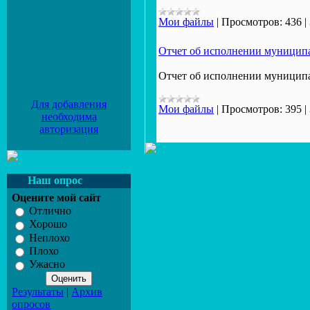
Мои файлы
|
Просмотров:
436
|
Отчет об исполнении муниципал
Отчет об исполнении муниципал
Для добавления
Мои файлы
|
Просмотров:
395
|
необходима
авторизация
Наш опрос
Оцените мой сайт
Отлично
Хорошо
Неплохо
Плохо
Ужасно
Результаты
|
Архив
опросов