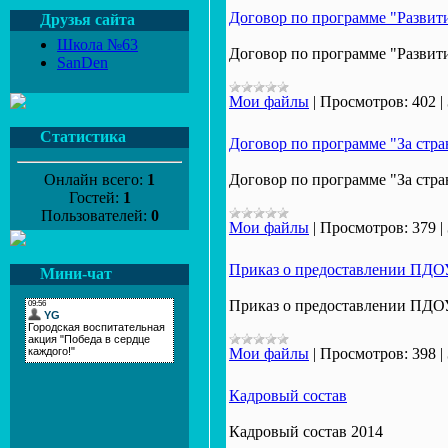
Договор по программе "Развит
Друзья сайта
Школа №63
Договор по программе "Развит
SanDen
Мои файлы
|
Просмотров:
402
|
Статистика
Договор по программе "За стр
Онлайн всего:
1
Договор по программе "За стр
Гостей:
1
Пользователей:
0
Мои файлы
|
Просмотров:
379
|
Приказ о предоставлении ПДОУ
Мини-чат
Приказ о предоставлении ПДОУ
Мои файлы
|
Просмотров:
398
|
Кадровый состав
Кадровый состав 2014