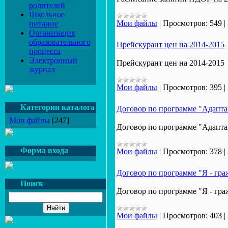
родителей
Школьное
Мои файлы
|
Просмотров:
549
|
питание
Организация
образовательного
Прейскурант цен на 2014-2015
процесса
Электронный
Прейскурант цен на 2014-2015
журнал
Мои файлы
|
Просмотров:
395
|
Категории каталога
Договор по программе "Адапта
Мои файлы
[247]
Договор по программе "Адапта
Форма входа
Мои файлы
|
Просмотров:
378
|
Договор по программе "Я - гр
Поиск
Договор по программе "Я - гр
Мои файлы
|
Просмотров:
403
|