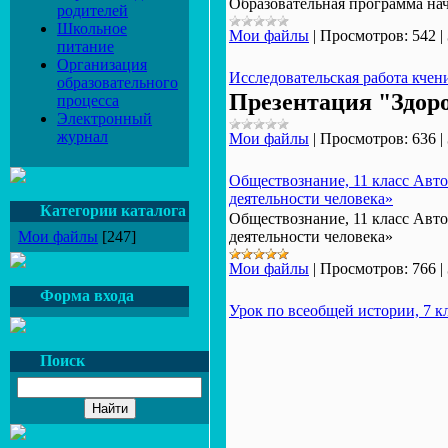
Образовательная программа н
родителей
Школьное
Мои файлы
|
Просмотров:
542
|
питание
Организация
Исследовательская работа кчен
образовательного
Презентация "Здор
процесса
Электронный
журнал
Мои файлы
|
Просмотров:
636
|
Обществознание, 11 класс Авто
деятельности человека»
Категории каталога
Обществознание, 11 класс Авто
Мои файлы
[247]
деятельности человека»
Мои файлы
|
Просмотров:
766
|
Форма входа
Урок по всеобщей истории, 7 к
Поиск