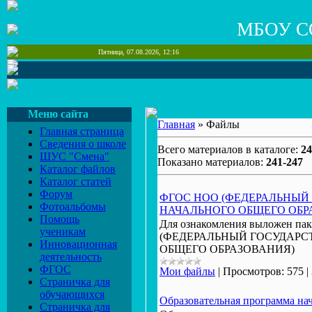
МБОУ С
Пятница, 07.08.2026, 12:16
Меню сайта
Главная
» Файлы
Главная страница
Сведения о школе
Всего материалов в каталоге:
24
ШУС "Смена"
Показано материалов:
241-247
Каталог файлов
Каталог статей
Форум
ФГОС НОО (ФЕДЕРАЛЬНЫЙ
Фотоальбомы
НАЧАЛЬНОГО ОБЩЕГО ОБР
Помощь
Для ознакомления выложен п
ученикам
(ФЕДЕРАЛЬНЫЙ ГОСУДАРС
Инновационная
ОБЩЕГО ОБРАЗОВАНИЯ)
деятельность
ФГОС
Мои файлы
|
Просмотров:
575
|
Страничка для
обучающихся
Образовательная программа н
Страничка для