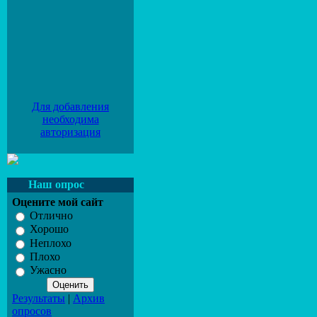
Для добавления
необходима
авторизация
Наш опрос
Оцените мой сайт
Отлично
Хорошо
Неплохо
Плохо
Ужасно
Результаты
|
Архив
опросов