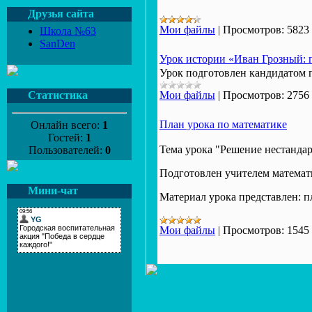
Друзья сайта
Мои файлы
|
Просмотров:
5823
Школа №63
SanDen
Урок истории «Иван Грозный: 
Урок подготовлен кандидатом
Статистика
Мои файлы
|
Просмотров:
2756
План урока по математике
Онлайн всего:
1
Гостей:
1
Тема урока "Решение нестандар
Пользователей:
0
Подготовлен учителем матема
Мини-чат
Материал урока представлен: пла
Мои файлы
|
Просмотров:
1545