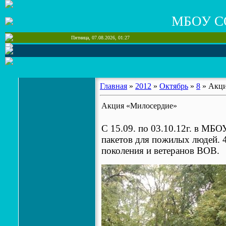
МБОУ С
Пятница, 07.08.2026, 01:27
Главная
»
2012
»
Октябрь
»
8
» Акци
Акция «Милосердие»
C 15.09. по 03.10.12г. в М
пакетов для пожилых людей. 
поколения и ветеранов ВОВ.