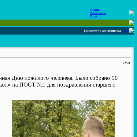
Главная
Регистрация
Вход
Приветствую Вас
одиночка
|
RSS
12:20
нная Дню пожилого человека. Было собрано 90
окол» на ПОСТ №1 для поздравления старшего