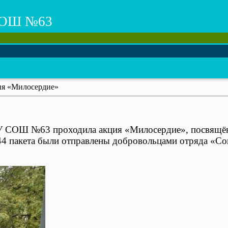
ОШ №63
я «Милосердие»
БОУ СОШ №63 проходила акция «Милосердие», посвящё
44 пакета были отправлены добровольцами отряда «С