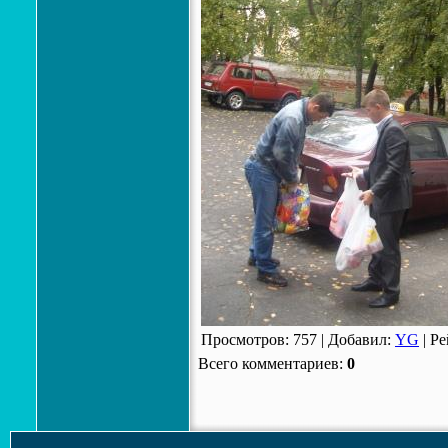
Просмотров
:
757
|
Добавил
:
YG
|
Ре
Всего комментариев
:
0