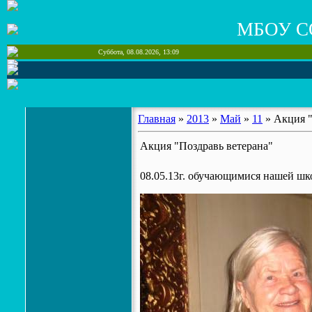
МБОУ С
Суббота, 08.08.2026, 13:09
Главная
»
2013
»
Май
»
11
» Акция "
Акция "Поздравь ветерана"
08.05.13г. обучающимися нашей шк