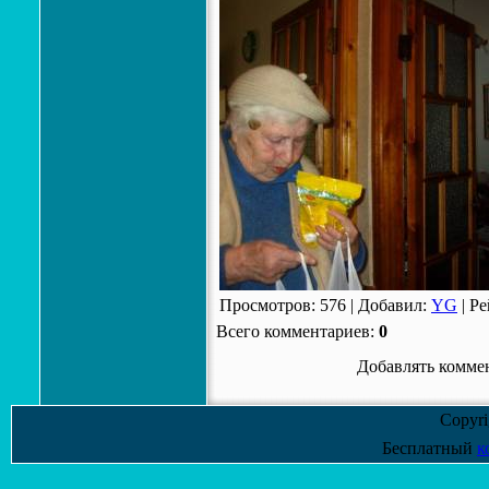
Просмотров
:
576
|
Добавил
:
YG
|
Ре
Всего комментариев
:
0
Добавлять коммен
Copyr
Бесплатный
к