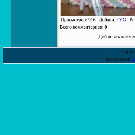
Просмотров
:
916
|
Добавил
:
YG
|
Ре
Всего комментариев
:
0
Добавлять коммен
Copyr
Бесплатный
к