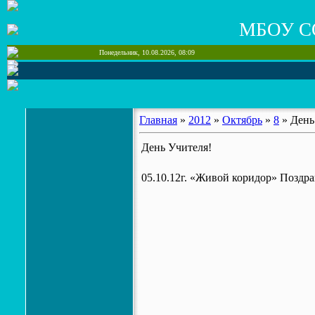
МБОУ С
Понедельник, 10.08.2026, 08:09
Главная
»
2012
»
Октябрь
»
8
» День
День Учителя!
05.10.12г. «Живой коридор» Поздра