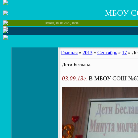
МБОУ С
Пятница, 07.08.2026, 07:06
Главная
»
2013
»
Сентябрь
»
17
» Де
Дети Беслана.
03.09.13г.
В МБОУ СОШ №63 со