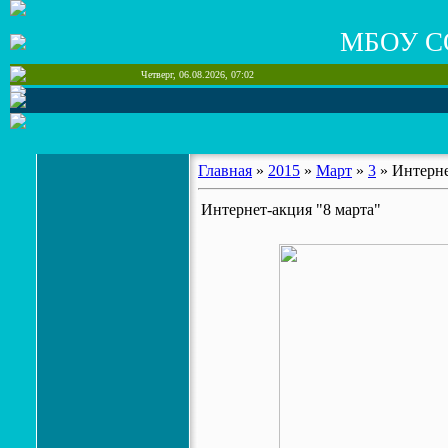
МБОУ С
Четверг, 06.08.2026, 07:02
Главная
»
2015
»
Март
»
3
» Интерне
Интернет-акция "8 марта"