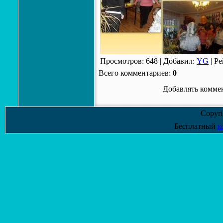
Просмотров
:
648
|
Добавил
:
YG
|
Ре
Всего комментариев
:
0
Добавлять коммен
Copyr
Бесплатный
к