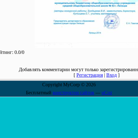
йтинг
:
0.0
/
0
Добавлять комментарии могут только зарегистрированн
[
Регистрация
|
Вход
]
Copyright MyCorp © 2026
Бесплатный
конструктор сайтов
—
uCoz