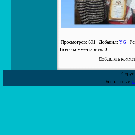
Просмотров
:
691
|
Добавил
:
YG
|
Ре
Всего комментариев
:
0
Добавлять коммен
Copyr
Бесплатный
к