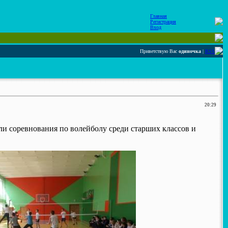
Главная
Регистрация
Вход
Приветствую Вас
одиночка
|
RSS
20:29
ли соревнования по волейболу среди старших классов и