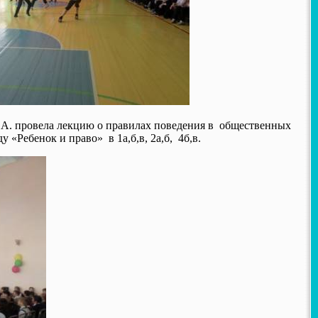
.А. провела лекцию о правилах поведения в общественных
«Ребенок и право» в 1а,б,в, 2а,б, 4б,в.