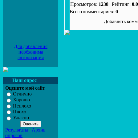
Просмотров:
1238
| Рейтинг:
0.0
Всего комментариев:
0
Добавлять комм
Для добавления
необходима
авторизация
Наш опрос
Оцените мой сайт
Отлично
Хорошо
Неплохо
Плохо
Ужасно
Результаты
|
Архив
опросов