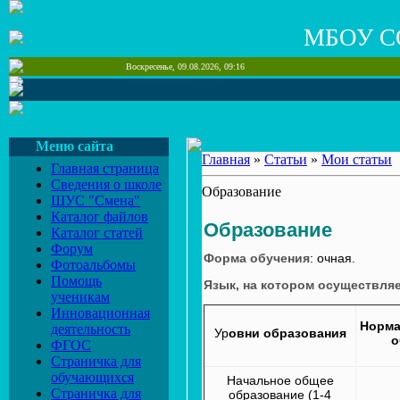
МБОУ С
Воскресенье, 09.08.2026, 09:16
Меню сайта
Главная
»
Статьи
»
Мои статьи
Главная страница
Сведения о школе
Образование
ШУС "Смена"
Каталог файлов
Образование
Каталог статей
Форум
Форма обучения
: очная.
Фотоальбомы
Помощь
Язык, на котором осуществляе
ученикам
Инновационная
Норма
деятельность
Ур
овни образования
о
ФГОС
Страничка для
обучающихся
Начальное общее
Страничка для
образование (1-4