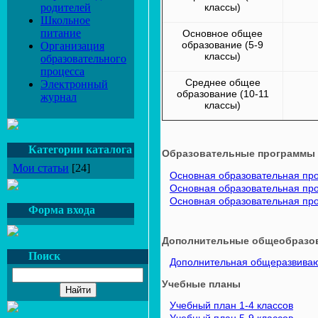
классы)
родителей
Школьное
питание
Основное общее
образование (5-9
Организация
классы)
образовательного
процесса
Среднее общее
Электронный
образование (10-11
журнал
классы)
Категории каталога
Образовательные программы
Мои статьи
[24]
Основная образовательная пр
Основная образовательная пр
Основная образовательная пр
Форма входа
Дополнительные общеобразо
Поиск
Дополнительная общеразвива
Учебные планы
Учебный план 1-4 классов