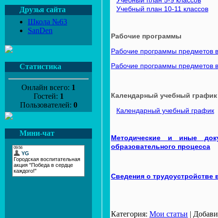
Учебный план 5-9 классов
Учебный план 10-11 классов
Друзья сайта
Школа №63
SanDen
Рабочие программы
Рабочие программы предметов в 
Рабочие программы предметов в 
Статистика
Онлайн всего:
1
Календарный учебный график
Гостей:
1
Пользователей:
0
Календарный учебный график
Мини-чат
Методические и иные до
образовательного процесса
Сведения о трудоустройстве 
Категория:
Мои статьи
| Добав