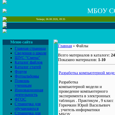
МБОУ С
Четверг, 06.08.2026, 09:35
Меню сайта
Главная
» Файлы
Главная страница
Сведения о школе
Всего материалов в каталоге:
24
ШУС "Смена"
Показано материалов:
1-10
Каталог файлов
Каталог статей
Форум
Разработка компьютерной модел
Фотоальбомы
Помощь
Разработка
ученикам
компьютерной модели и
Инновационная
проведение компьютерного
деятельность
эксперимента в электронных
ФГОС
таблицах . Практикум , 9 класс
Страничка для
Горючкин Юрий Васильевич
обучающихся
, учитель информатики
Страничка для
МБОУ