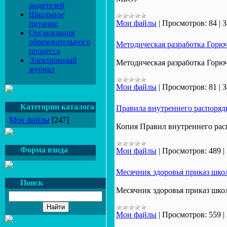
родителей
Школьное
Мои файлы
|
Просмотров:
84
|
З
питание
Организация
образовательного
Методическая разработка Горюч
процесса
Электронный
Методическая разработка Горюч
журнал
Мои файлы
|
Просмотров:
81
|
З
Категории каталога
Правила внутреннего распоряд
Мои файлы
[247]
Копия Правил внутреннего рас
Форма входа
Мои файлы
|
Просмотров:
489
|
Месячник здоровья приказ шко
Поиск
Месячник здоровья приказ шко
Мои файлы
|
Просмотров:
559
|