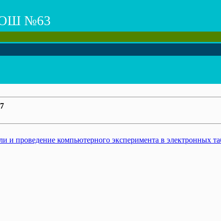
ОШ №63
7
и и проведение компьютерного эксперимента в электронных таб