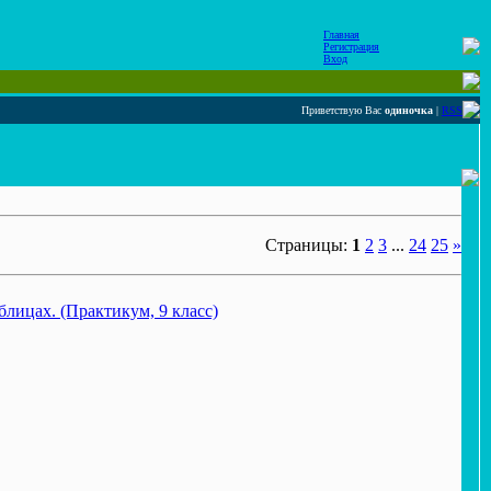
Главная
Регистрация
Вход
Приветствую Вас
одиночка
|
RSS
Страницы:
1
2
3
...
24
25
»
лицах. (Практикум, 9 класс)