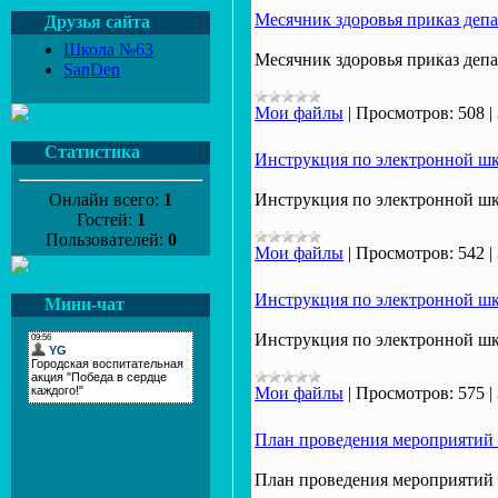
Месячник здоровья приказ деп
Друзья сайта
Школа №63
Месячник здоровья приказ депа
SanDen
Мои файлы
|
Просмотров:
508
|
Статистика
Инструкция по электронной шк
Онлайн всего:
1
Инструкция по электронной шк
Гостей:
1
Пользователей:
0
Мои файлы
|
Просмотров:
542
|
Инструкция по электронной шк
Мини-чат
Инструкция по электронной шк
Мои файлы
|
Просмотров:
575
|
План проведения мероприятий 
План проведения мероприятий 