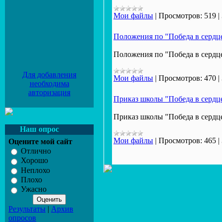
Мои файлы
|
Просмотров:
519
|
Положения по "Победа в сердц
Положения по "Победа в сердц
Для добавления
Мои файлы
|
Просмотров:
470
|
необходима
авторизация
Приказ школы "Победа в сердц
Приказ школы "Победа в сердц
Наш опрос
Мои файлы
|
Просмотров:
465
|
Оцените мой сайт
Отлично
Хорошо
Неплохо
Плохо
Ужасно
Результаты
|
Архив
опросов