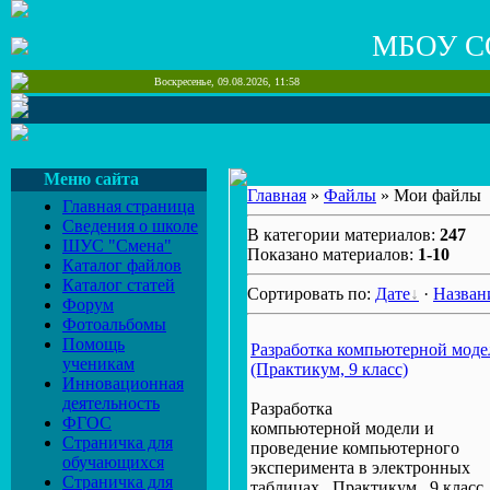
МБОУ С
Воскресенье, 09.08.2026, 11:58
Меню сайта
Главная
»
Файлы
» Мои файлы
Главная страница
Сведения о школе
В категории материалов:
247
ШУС "Смена"
Показано материалов:
1-10
Каталог файлов
Каталог статей
Сортировать по:
Дате
·
Назва
Форум
Фотоальбомы
Помощь
Разработка компьютерной моде
ученикам
(Практикум, 9 класс)
Инновационная
деятельность
Разработка
ФГОС
компьютерной модели и
Страничка для
проведение компьютерного
обучающихся
эксперимента в электронных
Страничка для
таблицах . Практикум , 9 класс