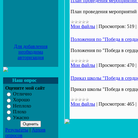
План проведения мероприятий 
План проведения мероприятий 
Мои файлы
|
Просмотров:
519
|
Положения по "Победа в сердц
Для добавления
Положения по "Победа в сердц
необходима
авторизация
Мои файлы
|
Просмотров:
470
|
Приказ школы "Победа в сердц
Наш опрос
Оцените мой сайт
Приказ школы "Победа в сердц
Отлично
Хорошо
Мои файлы
|
Просмотров:
465
|
Неплохо
Плохо
Ужасно
Результаты
|
Архив
опросов