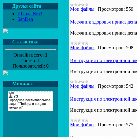
Друзья сайта
Мои файлы
|
Просмотров:
559
|
Школа №63
SanDen
Месячник здоровья приказ деп
Месячник здоровья приказ депа
Статистика
Мои файлы
|
Просмотров:
508
|
Онлайн всего:
1
Гостей:
1
Инструкция по электронной шк
Пользователей:
0
Инструкция по электронной шк
Мини-чат
Мои файлы
|
Просмотров:
542
|
Инструкция по электронной шк
Инструкция по электронной шк
Мои файлы
|
Просмотров:
575
|