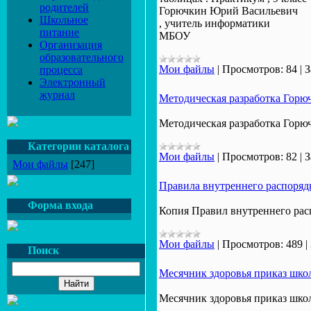
родителей
Горючкин Юрий Васильевич
Школьное
, учитель информатики
питание
МБОУ
Организация
образовательного
Мои файлы
|
Просмотров:
84
|
З
процесса
Электронный
журнал
Методическая разработка Горюч
Методическая разработка Горюч
Категории каталога
Мои файлы
|
Просмотров:
82
|
З
Мои файлы
[247]
Правила внутреннего распоряд
Форма входа
Копия Правил внутреннего рас
Мои файлы
|
Просмотров:
489
|
Поиск
Месячник здоровья приказ шко
Месячник здоровья приказ шко