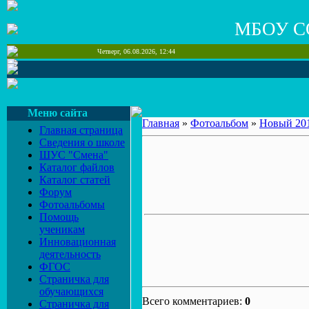
МБОУ С
Четверг, 06.08.2026, 12:44
Меню сайта
Главная
»
Фотоальбом
»
Новый 20
Главная страница
Сведения о школе
ШУС "Смена"
Каталог файлов
Каталог статей
Форум
Фотоальбомы
Помощь
ученикам
Инновационная
деятельность
ФГОС
Страничка для
обучающихся
Всего комментариев:
0
Страничка для