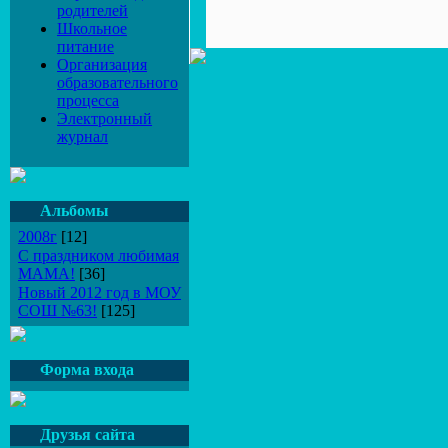
родителей
Школьное
питание
Организация
образовательного
процесса
Электронный
журнал
Альбомы
2008г
[12]
С праздником любимая
МАМА!
[36]
Новый 2012 год в МОУ
СОШ №63!
[125]
Форма входа
Друзья сайта