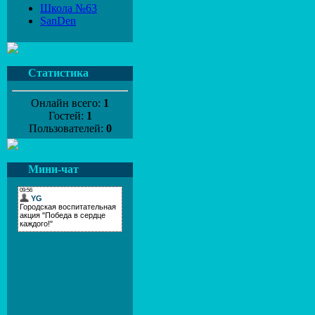
Школа №63
SanDen
Статистика
Онлайн всего:
1
Гостей:
1
Пользователей:
0
Мини-чат