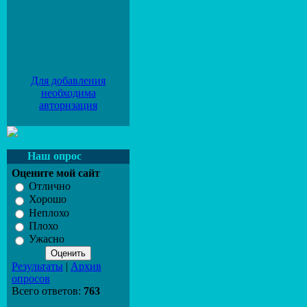
Для добавления
необходима
авторизация
Наш опрос
Оцените мой сайт
Отлично
Хорошо
Неплохо
Плохо
Ужасно
Результаты
|
Архив
опросов
Всего ответов:
763