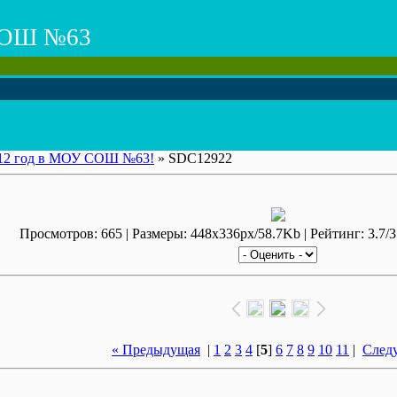
ОШ №63
12 год в МОУ СОШ №63!
» SDC12922
Просмотров: 665 | Размеры: 448x336px/58.7Kb | Рейтинг: 3.7/3 
« Предыдущая
|
1
2
3
4
[
5
]
6
7
8
9
10
11
|
След