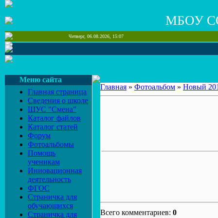
МБОУ С
Четверг, 06.08.2026, 15:07
Меню сайта
Главная
»
Фотоальбом
»
Новый 20
Главная страница
Сведения о школе
ШУС "Смена"
Каталог файлов
Каталог статей
Форум
Фотоальбомы
Помощь
ученикам
Инновационная
деятельность
ФГОС
Страничка для
обучающихся
Всего комментариев:
0
Страничка для