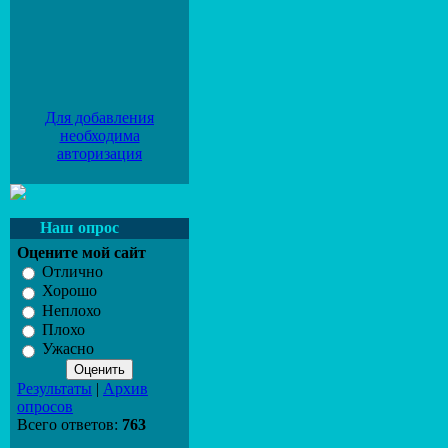
Для добавления
необходима
авторизация
Наш опрос
Оцените мой сайт
Отлично
Хорошо
Неплохо
Плохо
Ужасно
Результаты
|
Архив
опросов
Всего ответов:
763