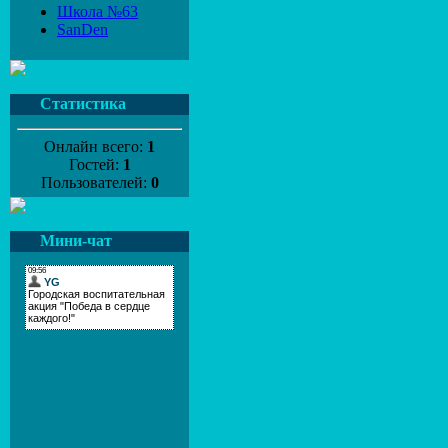
Школа №63
SanDen
Статистика
Онлайн всего:
1
Гостей:
1
Пользователей:
0
Мини-чат