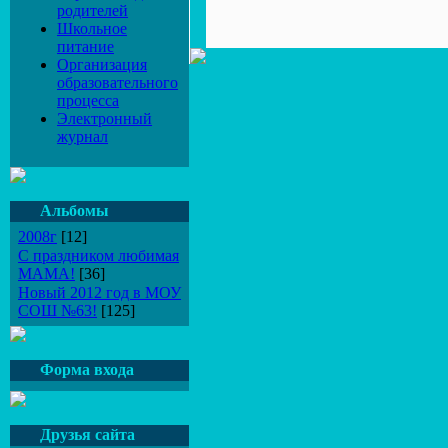
родителей
Школьное
питание
Организация
образовательного
процесса
Электронный
журнал
Альбомы
2008г
[12]
С праздником любимая
МАМА!
[36]
Новый 2012 год в МОУ
СОШ №63!
[125]
Форма входа
Друзья сайта