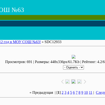
ОШ №63
12 год в МОУ СОШ №63!
» SDC12933
Просмотров: 691 | Размеры: 448x336px/61.7Kb | Рейтинг: 4.2/6 
« Предыдущая
| [
1
]
2
3
4
5
6
7
8
9
10
11
|
След